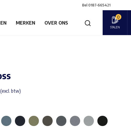
Bel
0187-665421
0
GEN
MERKEN
OVER ONS
STALEN
oss
(excl. btw)