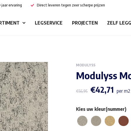
 jaar ervaring
Direct leveren tegen zeer scherpe prijzen
RTIMENT
LEGSERVICE
PROJECTEN
ZELF LEG
MODULYSS
Modulyss M
€
42,71
per m2 
€
56,95
Kies uw kleur(nummer)