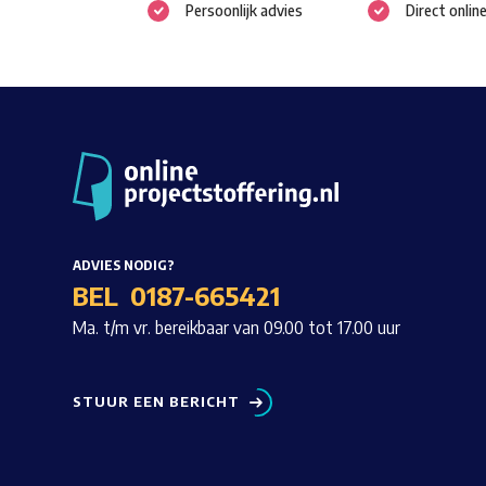
Persoonlijk advies
Direct onlin
gekozen
worden
op
de
productpagina
ADVIES NODIG?
BEL
0187-665421
Ma. t/m vr. bereikbaar van 09.00 tot 17.00 uur
STUUR EEN BERICHT