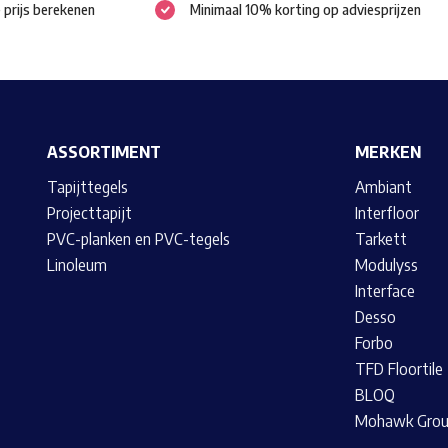
e prijs berekenen
Minimaal 10% korting op adviesprijzen
gekozen
gekozen
worden
worden
op
op
de
de
productpagina
productpagina
ASSORTIMENT
MERKEN
Tapijttegels
Ambiant
Projecttapijt
Interfloor
PVC-planken en PVC-tegels
Tarkett
Linoleum
Modulyss
Interface
Desso
Forbo
TFD Floortile
BLOQ
Mohawk Gro