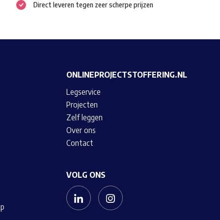
Direct leveren tegen zeer scherpe prijzen
gekozen
worden
op
de
productpagina
ONLINEPROJECTSTOFFERING.NL
Legservice
Projecten
Zelf leggen
Over ons
Contact
VOLG ONS
up