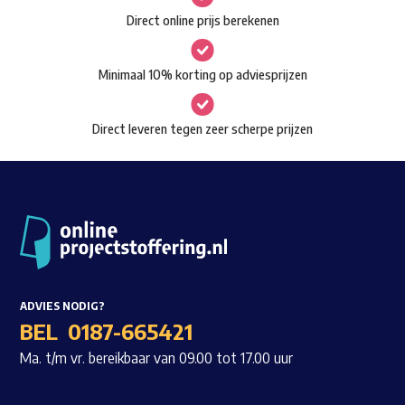
Direct online prijs berekenen
gekozen
worden
op
Minimaal 10% korting op adviesprijzen
de
productpagina
Direct leveren tegen zeer scherpe prijzen
ADVIES NODIG?
BEL
0187-665421
Ma. t/m vr. bereikbaar van 09.00 tot 17.00 uur