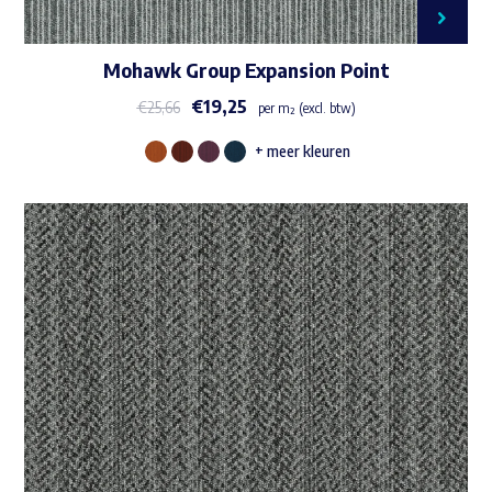
Mohawk Group Expansion Point
€
19,25
€
25,66
per m² (excl. btw)
+ meer kleuren
Dit
product
heeft
meerdere
variaties.
Deze
optie
kan
gekozen
worden
op