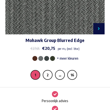
de
productpagina
Mohawk Group Blurred Edge
€
20,75
€
27,65
per m² (excl. btw)
+ meer kleuren
Dit
product
heeft
1
2
…
16
meerdere
variaties.
Deze
Persoonlijk advies
optie
kan