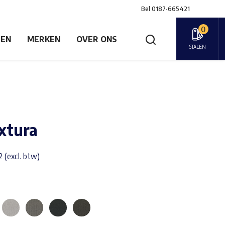
Bel
0187-665421
0
GEN
MERKEN
OVER ONS
STALEN
xtura
 (excl. btw)