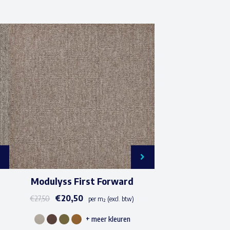
Modulyss First Forward
€
20,50
€
27,50
per m² (excl. btw)
+ meer kleuren
Dit