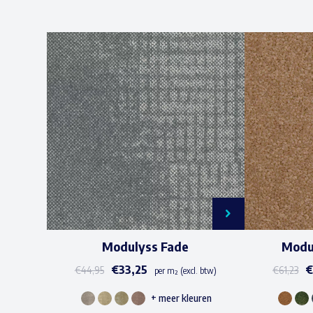
Modulyss Fade
Modu
€
33,25
€
44,95
€
61,23
per m² (excl. btw)
+ meer kleuren
Dit