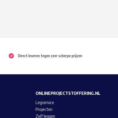
product
heeft
meerdere
variaties.
Deze
optie
kan
Direct leveren tegen zeer scherpe prijzen
gekozen
worden
op
de
productpagina
ONLINEPROJECTSTOFFERING.NL
Legservice
Projecten
Zelf leggen