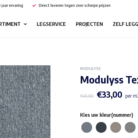
 jaar ervaring
Direct leveren tegen zeer scherpe prijzen
RTIMENT
LEGSERVICE
PROJECTEN
ZELF LEG
MODULYSS
Modulyss Te
€
33,00
per m2
€
45,00
Kies uw kleur(nummer)