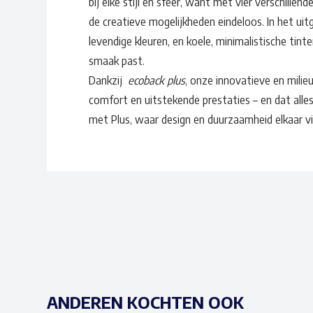
bij elke stijl en sfeer, want met vier verschillend
de creatieve mogelijkheden eindeloos. In het uit
levendige kleuren, en koele, minimalistische tint
smaak past.
Dankzij
ecoback plus
, onze innovatieve en milie
comfort en uitstekende prestaties – en dat all
met Plus, waar design en duurzaamheid elkaar v
ANDEREN KOCHTEN OOK