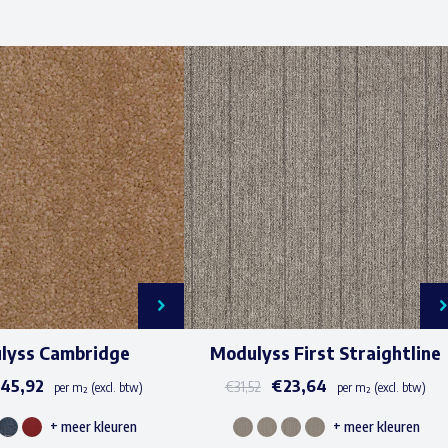
lyss Cambridge
Modulyss First Straightline
€
45,92
€
23,64
€
31,52
per m² (excl. btw)
per m² (excl. btw)
+ meer kleuren
+ meer kleuren
Dit
Dit