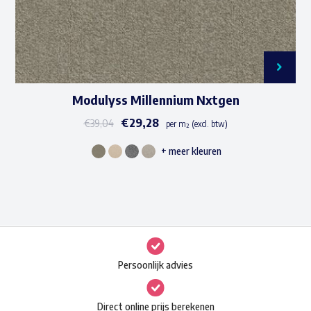
productpagina
Modulyss Millennium Nxtgen
€
29,28
€
39,04
per m² (excl. btw)
+ meer kleuren
Dit
product
heeft
meerdere
variaties.
Deze
Persoonlijk advies
optie
kan
Direct online prijs berekenen