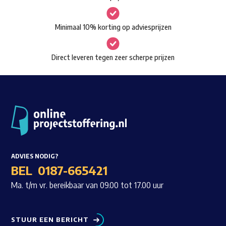
gekozen
worden
Minimaal 10% korting op adviesprijzen
op
de
Direct leveren tegen zeer scherpe prijzen
productpagina
ADVIES NODIG?
BEL
0187-665421
Ma. t/m vr. bereikbaar van 09.00 tot 17.00 uur
STUUR EEN BERICHT