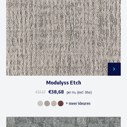
Modulyss Etch
€
38,68
€
51,57
per m² (excl. btw)
+ meer kleuren
Dit
product
heeft