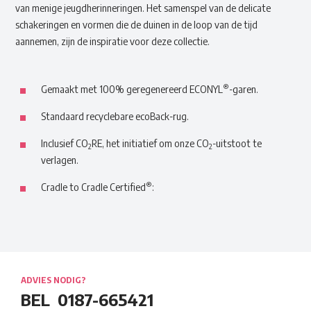
van menige jeugdherinneringen. Het samenspel van de delicate
schakeringen en vormen die de duinen in de loop van de tijd
aannemen, zijn de inspiratie voor deze collectie.
®
Gemaakt met 100% geregenereerd ECONYL
-garen.
Standaard recyclebare ecoBack-rug.
Inclusief CO
RE, het initiatief om onze CO
-uitstoot te
2
2
verlagen.
®
Cradle to Cradle Certified
:
ADVIES NODIG?
BEL
0187-665421