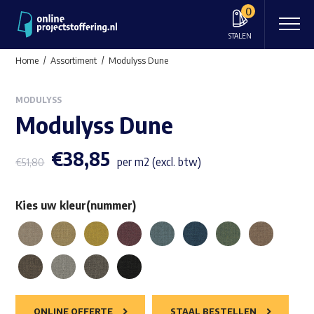
0
STALEN
Home
Assortiment
Modulyss Dune
MODULYSS
Modulyss Dune
€
38,85
per m2 (excl. btw)
€
51,80
Kies uw kleur(nummer)
ONLINE OFFERTE
STAAL BESTELLEN