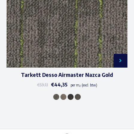
gekozen
worden
op
de
productpagina
Tarkett Desso Airmaster Nazca Gold
€
44,35
€
59,13
per m² (excl. btw)
Dit
product
heeft
meerdere