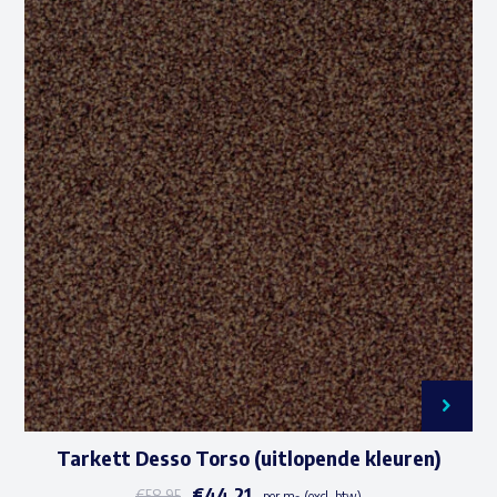
Tarkett Desso Torso (uitlopende kleuren)
€
44,21
€
58,95
per m² (excl. btw)