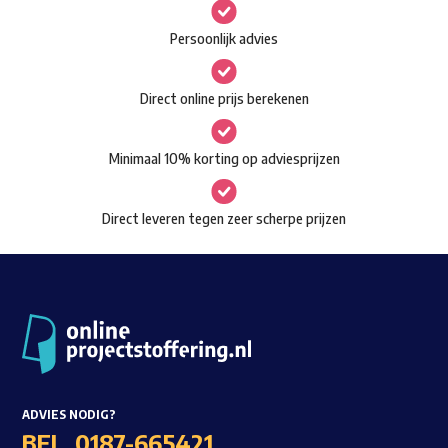
variaties.
Deze
Persoonlijk advies
optie
kan
Direct online prijs berekenen
gekozen
worden
Minimaal 10% korting op adviesprijzen
op
de
Direct leveren tegen zeer scherpe prijzen
productpagina
ADVIES NODIG?
BEL
0187-665421