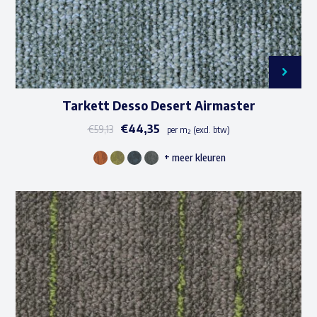
productpagina
Tarkett Desso Desert Airmaster
€
44,35
€
59,13
per m² (excl. btw)
+ meer kleuren
Dit
product
heeft
meerdere
variaties.
Deze
optie
kan