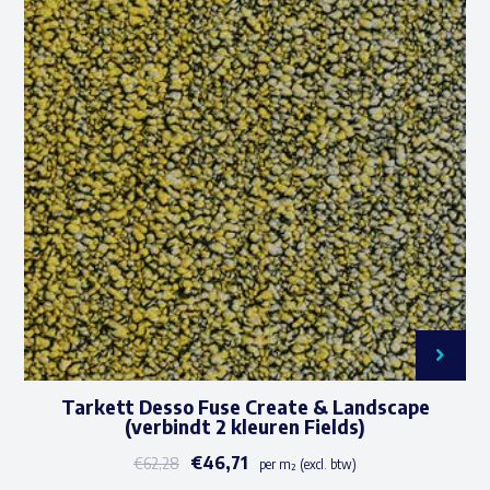
variaties.
Deze
optie
kan
gekozen
worden
op
de
productpagina
Tarkett Desso Fuse Create & Landscape
(verbindt 2 kleuren Fields)
€
46,71
€
62,28
per m² (excl. btw)