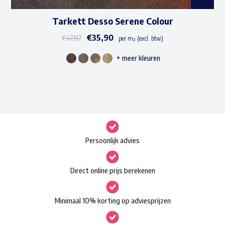
Tarkett Desso Serene Colour
€
35,90
€
47,87
per m² (excl. btw)
+ meer kleuren
Dit
product
heeft
meerdere
variaties.
Deze
Persoonlijk advies
optie
kan
Direct online prijs berekenen
gekozen
worden
Minimaal 10% korting op adviesprijzen
op
de