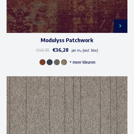
productpagina
Modulyss Patchwork
€
36,28
€
48,38
per m² (excl. btw)
+ meer kleuren
Dit
product
heeft
meerdere
variaties.
Deze
optie
kan
gekozen