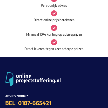
Deze
Persoonlijk advies
optie
kan
Direct online prijs berekenen
gekozen
worden
Minimaal 10% korting op adviesprijzen
op
de
Direct leveren tegen zeer scherpe prijzen
productpagina
ADVIES NODIG?
BEL
0187-665421