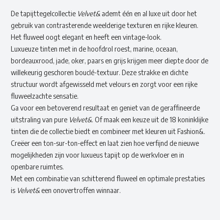
De tapijttegelcollectie
Velvet&
ademt één en al luxe uit door het
gebruik van contrasterende weelderige texturen en rijke kleuren.
Het fluweel oogt elegant en heeft een vintage-look.
Luxueuze tinten met in de hoofdrol roest, marine, oceaan,
bordeauxrood, jade, oker, paars en grijs krijgen meer diepte door de
willekeurig geschoren bouclé-textuur. Deze strakke en dichte
structuur wordt afgewisseld met velours en zorgt voor een rijke
fluweelzachte sensatie.
Ga voor een betoverend resultaat en geniet van de geraffineerde
uitstraling van pure
Velvet&
. Of maak een keuze uit de 18 koninklijke
tinten die de collectie biedt en combineer met kleuren uit Fashion&.
Creëer een ton-sur-ton-effect en laat zien hoe verfijnd de nieuwe
mogelijkheden zijn voor luxueus tapijt op de werkvloer en in
openbare ruimtes.
Met een combinatie van schitterend fluweel en optimale prestaties
is
Velvet&
een onovertroffen winnaar.