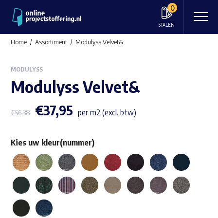
0
STALEN
Home
Assortiment
Modulyss Velvet&
MODULYSS
Modulyss Velvet&
€
37,95
per m2 (excl. btw)
€
56,38
Kies uw kleur(nummer)