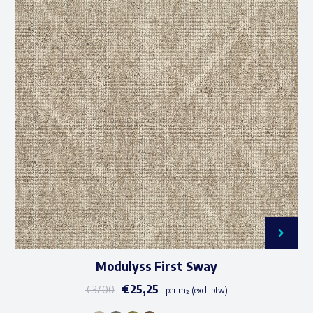
Modulyss First Sway
€
25,25
€
37,00
per m² (excl. btw)