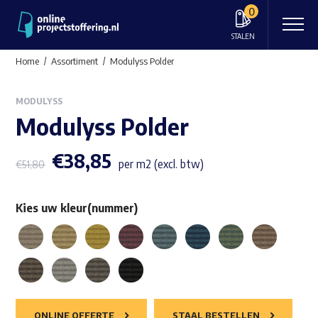
0
STALEN
Home
Assortiment
Modulyss Polder
MODULYSS
Modulyss Polder
€
38,85
per m2 (excl. btw)
€
51,80
Kies uw kleur(nummer)
ONLINE OFFERTE
STAAL BESTELLEN