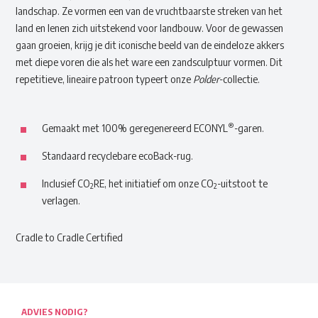
landschap. Ze vormen een van de vruchtbaarste streken van het
land en lenen zich uitstekend voor landbouw. Voor de gewassen
gaan groeien, krijg je dit iconische beeld van de eindeloze akkers
met diepe voren die als het ware een zandsculptuur vormen. Dit
repetitieve, lineaire patroon typeert onze
Polder
-collectie.
®
Gemaakt met 100% geregenereerd ECONYL
-garen.
Standaard recyclebare ecoBack-rug.
Inclusief CO
RE, het initiatief om onze CO
-uitstoot te
2
2
verlagen.
Cradle to Cradle Certified
ADVIES NODIG?