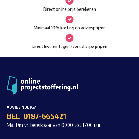
kan
Direct online prijs berekenen
gekozen
worden
Minimaal 10% korting op adviesprijzen
op
de
Direct leveren tegen zeer scherpe prijzen
productpagina
ADVIES NODIG?
BEL
0187-665421
Ma. t/m vr. bereikbaar van 09.00 tot 17.00 uur