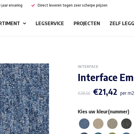
 jaar ervaring
Direct leveren tegen zeer scherpe prijzen
RTIMENT
LEGSERVICE
PROJECTEN
ZELF LEG
INTERFACE
Interface Em
€
21,42
per m2
€
28,56
Kies uw kleur(nummer)