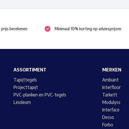
Deze
Deze
optie
optie
kan
kan
e prijs berekenen
Minimaal 10% korting op adviesprijzen
gekozen
gekozen
worden
worden
op
op
de
de
productpagina
productpagina
ASSORTIMENT
MERKEN
Tapijttegels
Ambiant
Projecttapijt
Interfloor
PVC-planken en PVC-tegels
Tarkett
Linoleum
Modulyss
Interface
Desso
Forbo