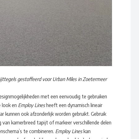
pijttegels gestoffeerd voor Urban Miles in Zoetermeer
Waar ben je naar op zoek?
e designmogelijkheden met een eenvoudig te gebruiken
e look en
Employ Lines
heeft een dynamisch lineair
r kunnen ook afzonderlijk worden gebruikt. Gebruik
ng van kamerbreed tapijt of markeer verschillende delen
renschema’s te combineren.
Employ Lines
kan