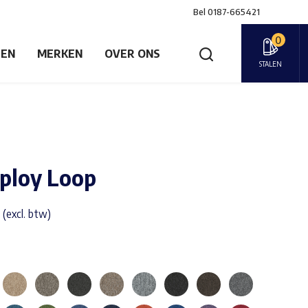
Bel
0187-665421
0
GEN
MERKEN
OVER ONS
STALEN
ploy Loop
 (excl. btw)