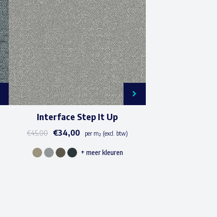
Interface Step It Up
€
34,00
€
45,00
per m² (excl. btw)
+ meer kleuren
Dit
product
heeft
meerdere
variaties.