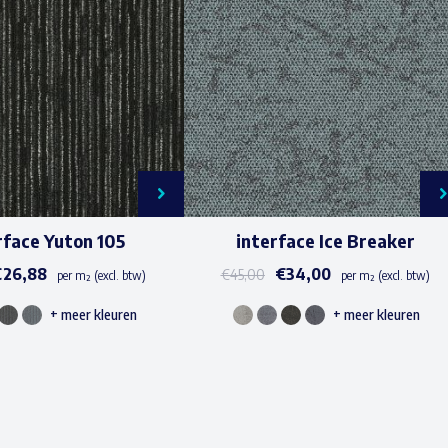
rface Yuton 105
interface Ice Breaker
€
26,88
€
34,00
€
45,00
per m² (excl. btw)
per m² (excl. btw)
+ meer kleuren
+ meer kleuren
Dit
Dit
product
product
heeft
heeft
meerdere
meerdere
variaties.
variaties.