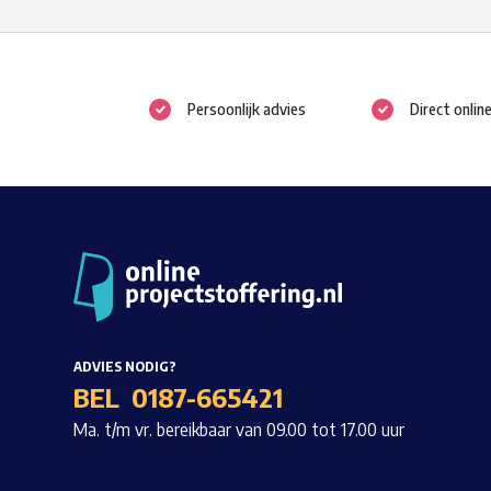
Deze
optie
kan
Persoonlijk advies
Direct onlin
gekozen
worden
op
de
productpagina
ADVIES NODIG?
BEL
0187-665421
Ma. t/m vr. bereikbaar van 09.00 tot 17.00 uur