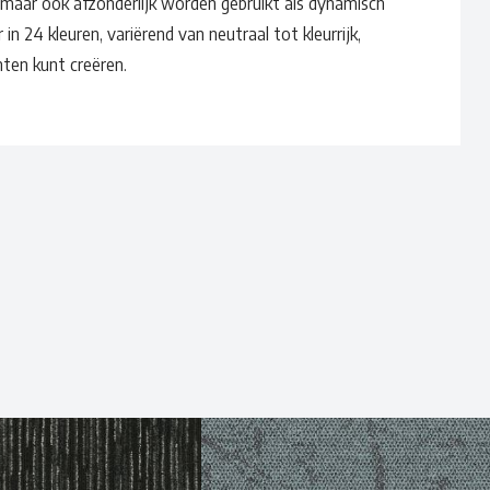
 maar ook afzonderlijk worden gebruikt als dynamisch
r in 24 kleuren, variërend van neutraal tot kleurrijk,
ten kunt creëren.