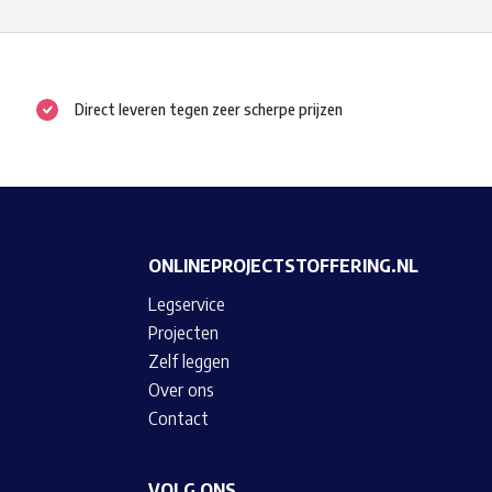
Deze
optie
kan
Direct leveren tegen zeer scherpe prijzen
gekozen
worden
op
de
productpagina
ONLINEPROJECTSTOFFERING.NL
Legservice
Projecten
Zelf leggen
Over ons
Contact
VOLG ONS