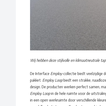
Wij hebben deze stijlvolle en klimaatneutrale ta
De Interface
Employ
-collectie biedt veelzijdig
pakket.
Employ Loop
biedt een strakke, naadloz
design. De producten werken perfect samen, maa
Employ Loop
in de hele ruimte voor de uitstrali
in een open werkruimte door verschillende kleu