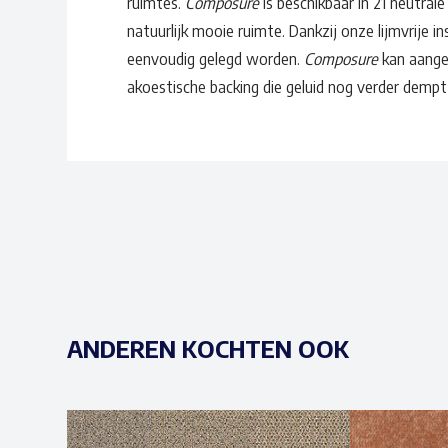
ruimtes.
Composure
is beschikbaar in 21 neutrale
natuurlijk mooie ruimte. Dankzij onze lijmvrije 
eenvoudig gelegd worden.
Composure
kan aange
akoestische backing die geluid nog verder demp
ANDEREN KOCHTEN OOK