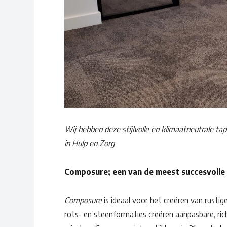
Wij hebben deze stijlvolle en klimaatneutrale tap
in Hulp en Zorg
Composure
;
een van de meest succesvolle t
Composure
is ideaal voor het creëren van rustig
rots- en steenformaties creëren aanpasbare, rich