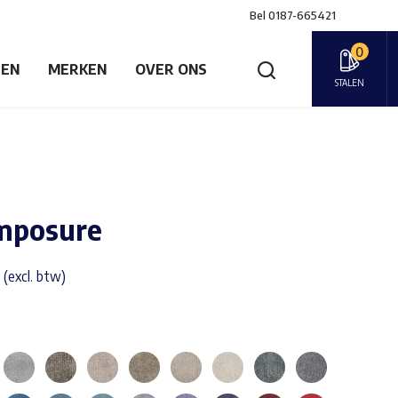
Bel
0187-665421
0
GEN
MERKEN
OVER ONS
STALEN
omposure
 (excl. btw)