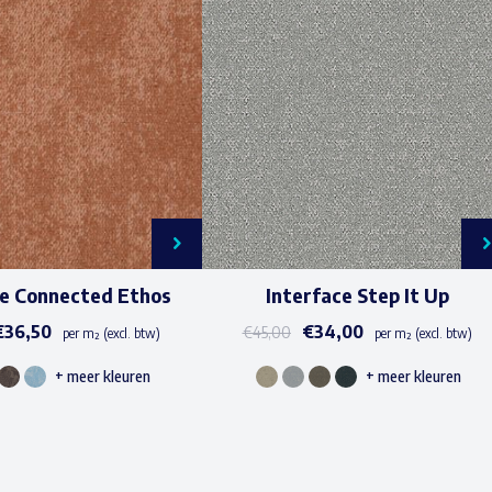
ce Connected Ethos
Interface Step It Up
€
36,50
€
34,00
€
45,00
per m² (excl. btw)
per m² (excl. btw)
+ meer kleuren
+ meer kleuren
Dit
Dit
product
product
heeft
heeft
meerdere
meerdere