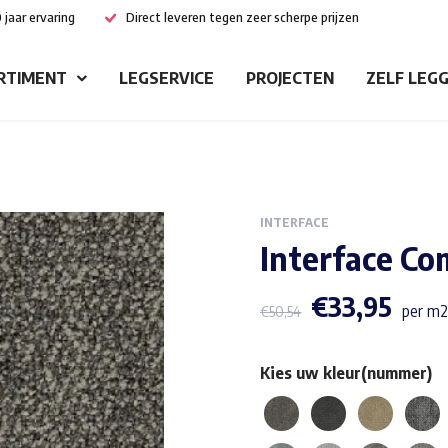
 jaar ervaring
Direct leveren tegen zeer scherpe prijzen
RTIMENT
LEGSERVICE
PROJECTEN
ZELF LEG
INTERFACE
Interface C
€
33,95
per m2
€
50,54
Kies uw kleur(nummer)