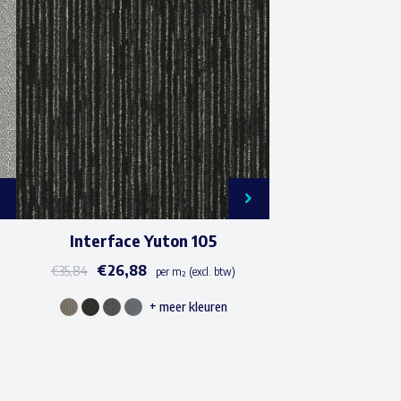
Interface Yuton 105
€
26,88
€
35,84
per m² (excl. btw)
+ meer kleuren
Dit
product
heeft
meerdere