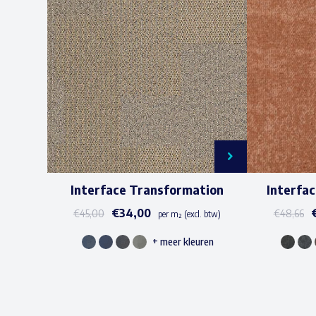
Interface Transformation
Interfa
€
34,00
€
45,00
€
48,66
per m² (excl. btw)
+ meer kleuren
Dit
product
heeft
meerdere