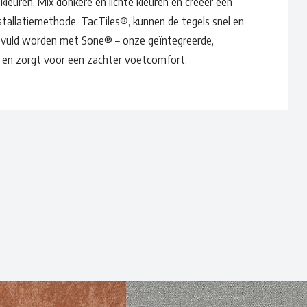
 kleuren. Mix donkere en lichte kleuren en creëer een
installatiemethode, TacTiles®, kunnen de tegels snel en
vuld worden met Sone® – onze geïntegreerde,
t en zorgt voor een zachter voetcomfort.