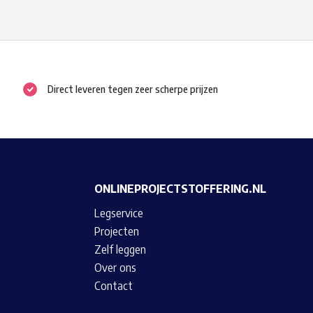
variaties.
Deze
optie
kan
Direct leveren tegen zeer scherpe prijzen
gekozen
worden
op
de
productpagina
ONLINEPROJECTSTOFFERING.NL
Legservice
Projecten
Zelf leggen
Over ons
Contact