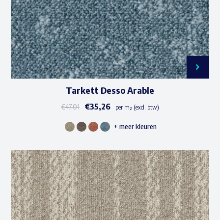
op
de
productpagina
Tarkett Desso Arable
€
35,26
€
47,01
per m² (excl. btw)
+ meer kleuren
Dit
product
heeft
meerdere
variaties.
Deze
optie