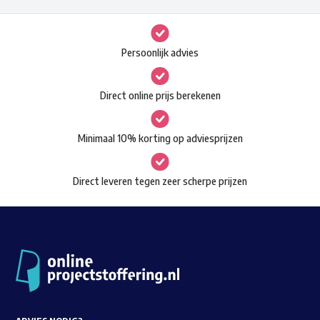
meerdere
variaties.
Deze
Persoonlijk advies
optie
kan
Direct online prijs berekenen
gekozen
worden
Minimaal 10% korting op adviesprijzen
op
de
Direct leveren tegen zeer scherpe prijzen
productpagina