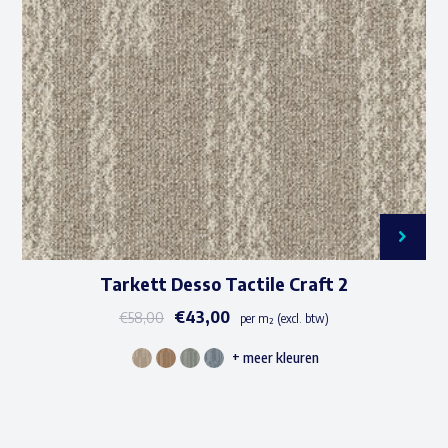
kan
gekozen
worden
op
de
productpagina
Tarkett Desso Tactile Craft 2
€
43,00
€
58,00
per m² (excl. btw)
+ meer kleuren
Dit
product
heeft