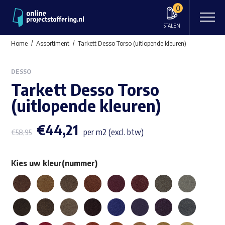
0
STALEN
Home
Assortiment
Tarkett Desso Torso (uitlopende kleuren)
DESSO
Tarkett Desso Torso
(uitlopende kleuren)
€
44,21
per m2 (excl. btw)
€
58,95
Kies uw kleur(nummer)