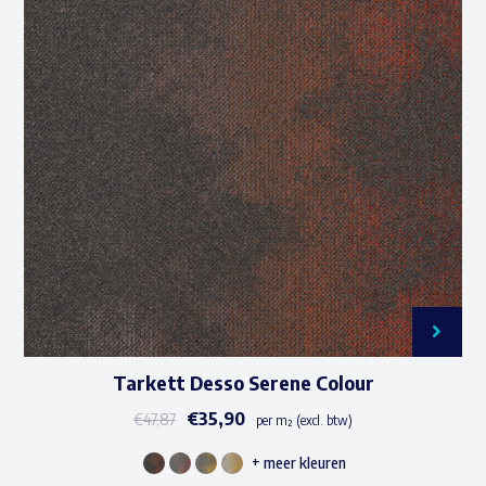
variaties.
Deze
optie
kan
gekozen
worden
op
de
productpagina
Tarkett Desso Serene Colour
€
35,90
€
47,87
per m² (excl. btw)
+ meer kleuren
Dit