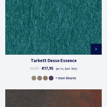
gekozen
worden
op
de
productpagina
Tarkett Desso Essence
€
17,95
€
27,87
per m² (excl. btw)
+ meer kleuren
Dit
product
heeft
meerdere