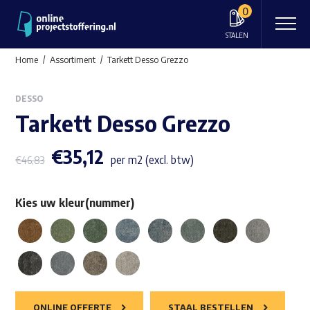
0
STALEN
Home
Assortiment
Tarkett Desso Grezzo
DESSO
Tarkett Desso Grezzo
€
35,12
per m2 (excl. btw)
€
46,83
Kies uw kleur(nummer)
ONLINE OFFERTE
STAAL BESTELLEN