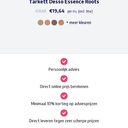
Tarkett Desso Essence Roots
€
19,64
€
31,69
per m² (excl. btw)
+ meer kleuren
Dit
product
heeft
meerdere
variaties.
Deze
Persoonlijk advies
optie
kan
Direct online prijs berekenen
gekozen
worden
Minimaal 10% korting op adviesprijzen
op
de
Direct leveren tegen zeer scherpe prijzen
productpagina