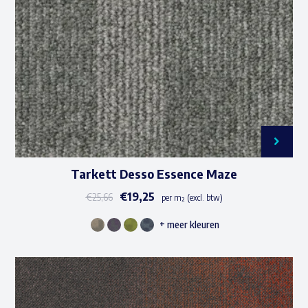
gekozen
worden
op
de
productpagina
Tarkett Desso Essence Maze
€
19,25
€
25,66
per m² (excl. btw)
+ meer kleuren
Dit
product
heeft
meerdere