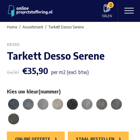
0
STALEN
Home
Assortiment
Tarkett Desso Serene
DESSO
Tarkett Desso Serene
€
35,90
per m2 (excl. btw)
€
47,87
Kies uw kleur(nummer)
ONLINE OFFERTE
STAAL BESTELLEN