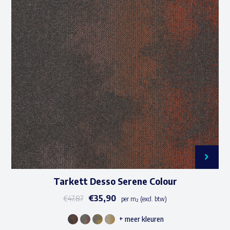
variaties.
Deze
optie
kan
gekozen
worden
op
de
productpagina
Tarkett Desso Serene Colour
€
35,90
€
47,87
per m² (excl. btw)
+ meer kleuren
Dit