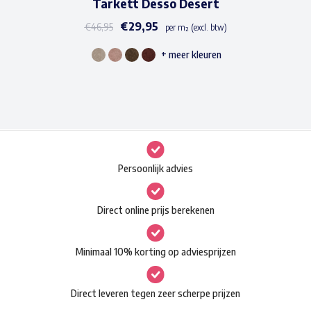
Tarkett Desso Desert
€
29,95
€
46,95
per m² (excl. btw)
+ meer kleuren
Dit
product
heeft
meerdere
variaties.
Deze
Persoonlijk advies
optie
kan
Direct online prijs berekenen
gekozen
worden
Minimaal 10% korting op adviesprijzen
op
de
Direct leveren tegen zeer scherpe prijzen
productpagina