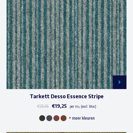
Tarkett Desso Essence Stripe
€
19,25
€
25,66
per m² (excl. btw)
+ meer kleuren
Dit
product