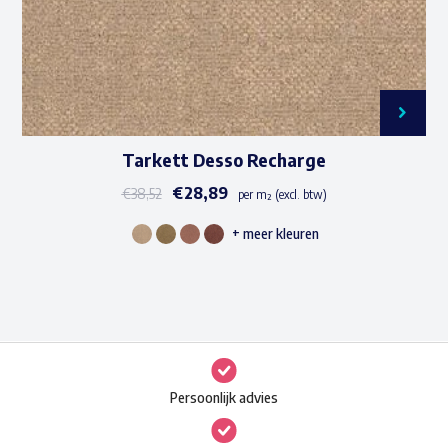
de
productpagina
Tarkett Desso Recharge
€
28,89
€
38,52
per m² (excl. btw)
+ meer kleuren
Dit
product
heeft
meerdere
variaties.
Deze
Persoonlijk advies
optie
kan