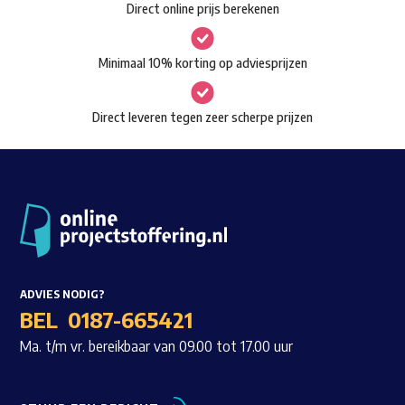
Direct online prijs berekenen
gekozen
worden
Minimaal 10% korting op adviesprijzen
op
de
Direct leveren tegen zeer scherpe prijzen
productpagina
ADVIES NODIG?
BEL
0187-665421
Ma. t/m vr. bereikbaar van 09.00 tot 17.00 uur