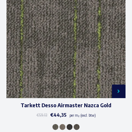
variaties.
Deze
optie
kan
gekozen
worden
op
de
productpagina
Tarkett Desso Airmaster Nazca Gold
€
44,35
€
59,13
per m² (excl. btw)
Dit