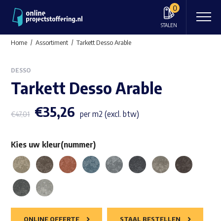
0
STALEN
Home
Assortiment
Tarkett Desso Arable
DESSO
Tarkett Desso Arable
€
35,26
per m2 (excl. btw)
€
47,01
Kies uw kleur(nummer)
ONLINE OFFERTE
STAAL BESTELLEN