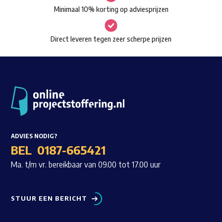
Minimaal 10% korting op adviesprijzen
op
de
Direct leveren tegen zeer scherpe prijzen
productpagina
ADVIES NODIG?
BEL
0187-665421
Ma. t/m vr. bereikbaar van 09.00 tot 17.00 uur
STUUR EEN BERICHT