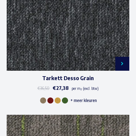
Tarkett Desso Grain
€
27,38
€
36,50
per m² (excl. btw)
+ meer kleuren
Dit
product
heeft
meerdere
Waar ben je naar op zoek?