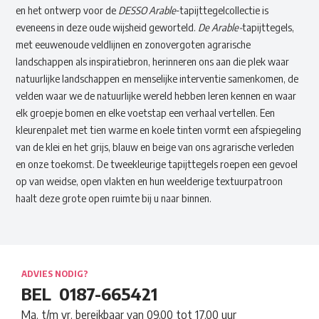
en het ontwerp voor de
DESSO Arable
-tapijttegelcollectie is
eveneens in deze oude wijsheid geworteld.
De Arable-
tapijttegels,
met eeuwenoude veldlijnen en zonovergoten agrarische
landschappen als inspiratiebron, herinneren ons aan die plek waar
natuurlijke landschappen en menselijke interventie samenkomen, de
velden waar we de natuurlijke wereld hebben leren kennen en waar
elk groepje bomen en elke voetstap een verhaal vertellen. Een
kleurenpalet met tien warme en koele tinten vormt een afspiegeling
van de klei en het grijs, blauw en beige van ons agrarische verleden
en onze toekomst. De tweekleurige tapijttegels roepen een gevoel
op van weidse, open vlakten en hun weelderige textuurpatroon
haalt deze grote open ruimte bij u naar binnen.
ADVIES NODIG?
BEL
0187-665421
Ma. t/m vr. bereikbaar van 09.00 tot 17.00 uur