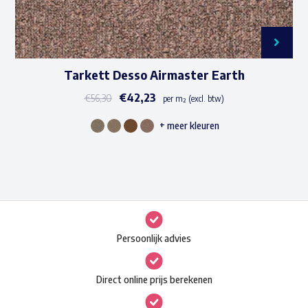
Tarkett Desso Airmaster Earth
€
42,23
€
56,30
per m² (excl. btw)
+ meer kleuren
Dit
product
heeft
meerdere
variaties.
Deze
Persoonlijk advies
optie
kan
Direct online prijs berekenen
gekozen
worden