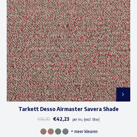
variaties.
Deze
optie
kan
gekozen
worden
op
de
productpagina
Tarkett Desso Airmaster Savera Shade
€
42,23
€
56,30
per m² (excl. btw)
+ meer kleuren
Dit