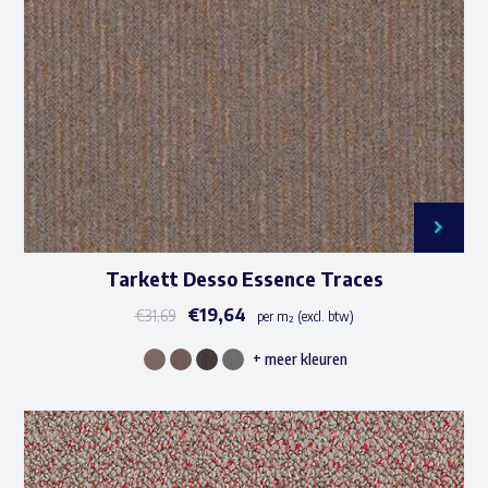
gekozen
worden
op
de
productpagina
Tarkett Desso Essence Traces
€
19,64
€
31,69
per m² (excl. btw)
+ meer kleuren
Dit
product
heeft
meerdere