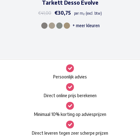
Tarkett Desso Evolve
€
30,75
€
41,00
per m² (excl. btw)
+ meer kleuren
Dit
product
heeft
meerdere
variaties.
Deze
Persoonlijk advies
optie
kan
Direct online prijs berekenen
gekozen
worden
Minimaal 10% korting op adviesprijzen
op
de
Direct leveren tegen zeer scherpe prijzen
productpagina