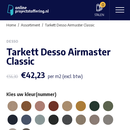
0
STALEN
Home
Assortiment
Tarkett Desso Airmaster Classic
DESSO
Tarkett Desso Airmaster
Classic
€
42,23
per m2 (excl. btw)
€
56,30
Kies uw kleur(nummer)