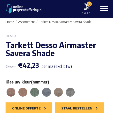
0
STALEN
Home
Assortiment
Tarkett Desso Airmaster Savera Shade
DESSO
Tarkett Desso Airmaster
Savera Shade
€
42,23
per m2 (excl. btw)
€
56,30
Kies uw kleur(nummer)
ONLINE OFFERTE
STAAL BESTELLEN