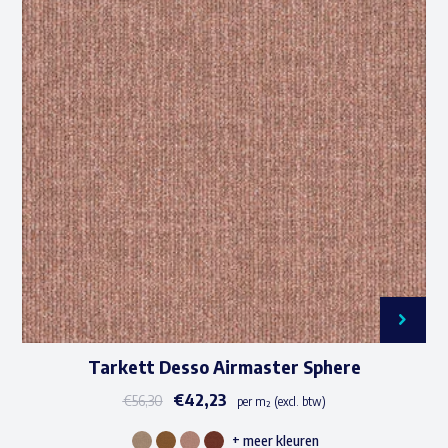
Tarkett Desso Airmaster Sphere
€
42,23
€
56,30
per m² (excl. btw)
+ meer kleuren