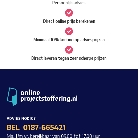
Persoonlijk advies
optie
kan
Direct online prijs berekenen
gekozen
worden
Minimaal 10% korting op adviesprijzen
op
de
Direct leveren tegen zeer scherpe prijzen
productpagina
ADVIES NODIG?
BEL
0187-665421
Ma. t/m vr. bereikbaar van 09.00 tot 17.00 uur