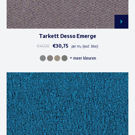
Tarkett Desso Emerge
€
30,75
€
41,00
per m² (excl. btw)
+ meer kleuren
Dit
product
heeft
meerdere
variaties.
Deze
optie
kan
gekozen