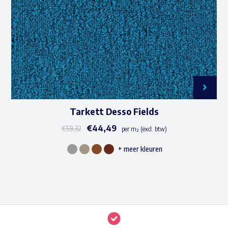
worden
op
de
productpagina
Tarkett Desso Fields
€
44,49
€
59,32
per m² (excl. btw)
+ meer kleuren
Dit
product
heeft
meerdere
variaties.
Deze