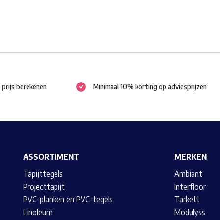
worden
op
de
productpagina
e prijs berekenen
Minimaal 10% korting op adviesprijzen
ASSORTIMENT
MERKEN
Tapijttegels
Ambiant
Projecttapijt
Interfloor
PVC-planken en PVC-tegels
Tarkett
Linoleum
Modulyss