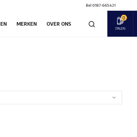
Bel
0187-665421
0
GEN
MERKEN
OVER ONS
STALEN