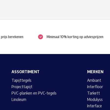
meerdere
meerdere
variaties.
variaties.
Deze
Deze
optie
optie
kan
kan
e prijs berekenen
Minimaal 10% korting op adviesprijzen
gekozen
gekozen
worden
worden
op
op
de
de
productpagina
productpagina
ASSORTIMENT
MERKEN
Tapijttegels
Ambiant
Projecttapijt
Interfloor
PVC-planken en PVC-tegels
Tarkett
Linoleum
Modulyss
Interface