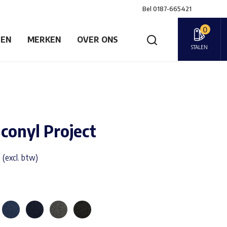
Bel
0187-665421
0
GEN
MERKEN
OVER ONS
STALEN
dconyl Project
 (excl. btw)