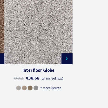
Interfloor Globe
€
38,68
€
48,35
per m² (excl. btw)
+ meer kleuren
Dit
product
heeft