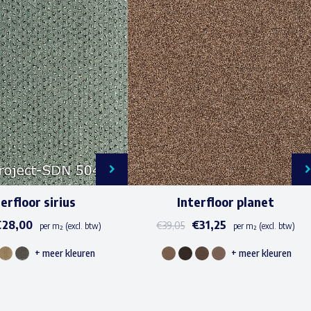
terfloor sirius
Interfloor planet
€
28,00
€
31,25
€
39,05
per m² (excl. btw)
per m² (excl. btw)
+ meer kleuren
+ meer kleuren
Dit
Dit
product
product
heeft
heeft