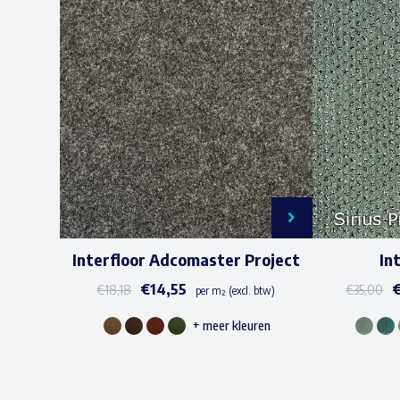
Interfloor Adcomaster Project
In
€
14,55
€
18,18
€
35,00
per m² (excl. btw)
+ meer kleuren
Dit
product
heeft