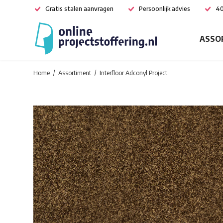
Gratis stalen aanvragen
Persoonlijk advies
40
ASSO
Home
Assortiment
Interfloor Adconyl Project