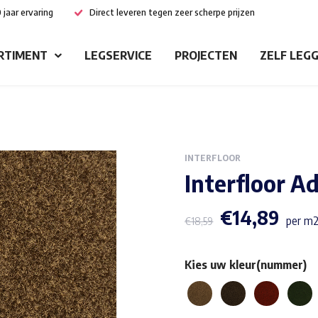
 jaar ervaring
Direct leveren tegen zeer scherpe prijzen
RTIMENT
LEGSERVICE
PROJECTEN
ZELF LEG
INTERFLOOR
Interfloor A
€
14,89
per m2
€
18,59
Kies uw kleur(nummer)