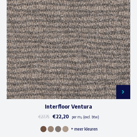
Deze
optie
kan
gekozen
worden
op
de
productpagina
Interfloor Ventura
€
22,20
€
27,75
per m² (excl. btw)
+ meer kleuren
Dit