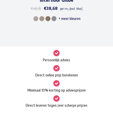
€
38,68
€
48,35
per m² (excl. btw)
+ meer kleuren
Dit
product
heeft
meerdere
variaties.
Deze
Persoonlijk advies
optie
kan
Direct online prijs berekenen
gekozen
worden
Minimaal 10% korting op adviesprijzen
op
de
Direct leveren tegen zeer scherpe prijzen
productpagina