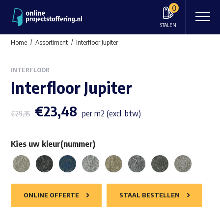
0
STALEN
Home
Assortiment
Interfloor Jupiter
INTERFLOOR
Interfloor Jupiter
€
23,48
per m2 (excl. btw)
€
29,35
Kies uw kleur(nummer)
ONLINE OFFERTE
STAAL BESTELLEN