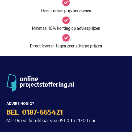
gekozen
Waar ben je naar op zoek?
Direct online prijs berekenen
worden
op
Minimaal 10% korting op adviesprijzen
de
productpagina
Direct leveren tegen zeer scherpe prijzen
ADVIES NODIG?
BEL
0187-665421
Ma. t/m vr. bereikbaar van 09.00 tot 17.00 uur