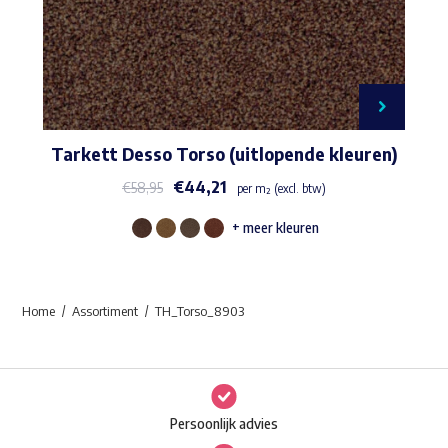
Tarkett Desso Torso (uitlopende kleuren)
€
44,21
€
58,95
per m² (excl. btw)
+ meer kleuren
Dit
product
heeft
Home
Assortiment
TH_Torso_8903
meerdere
variaties.
Deze
optie
Persoonlijk advies
kan