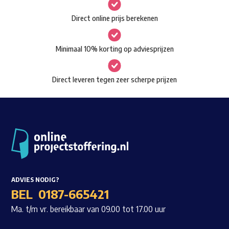
gekozen
Waar ben je naar op zoek?
Direct online prijs berekenen
worden
op
Minimaal 10% korting op adviesprijzen
de
productpagina
Direct leveren tegen zeer scherpe prijzen
ADVIES NODIG?
BEL
0187-665421
Ma. t/m vr. bereikbaar van 09.00 tot 17.00 uur