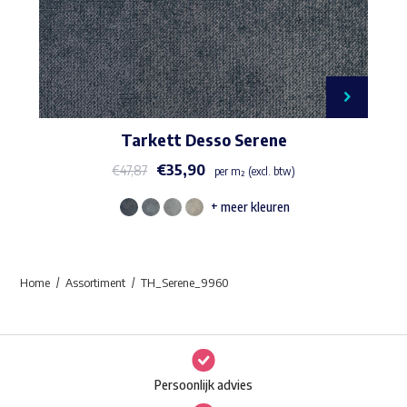
Tarkett Desso Serene
€
35,90
€
47,87
per m² (excl. btw)
+ meer kleuren
Dit
product
heeft
Home
Assortiment
TH_Serene_9960
meerdere
variaties.
Deze
optie
Persoonlijk advies
kan