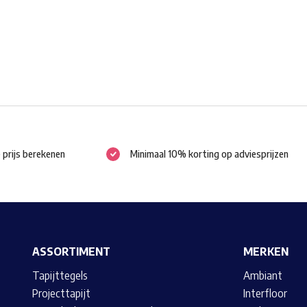
gekozen
worden
op
de
productpagina
e prijs berekenen
Minimaal 10% korting op adviesprijzen
ASSORTIMENT
MERKEN
Tapijttegels
Ambiant
Projecttapijt
Interfloor