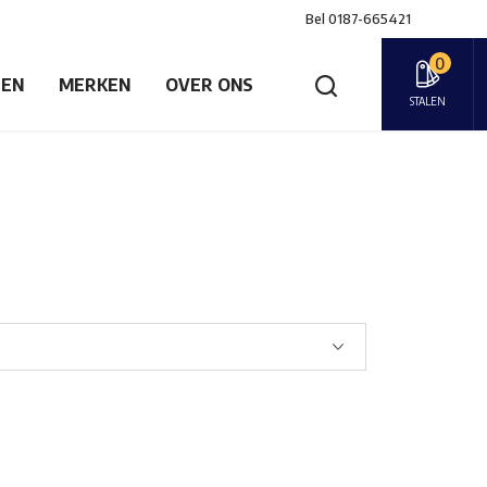
Bel
0187-665421
0
GEN
MERKEN
OVER ONS
STALEN