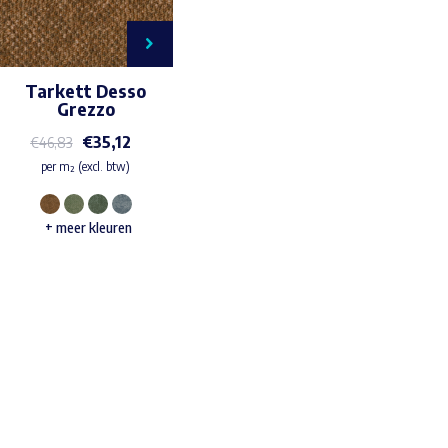
Tarkett Desso
Grezzo
€
35,12
€
46,83
per m² (excl. btw)
Dit
+ meer kleuren
product
heeft
meerdere
variaties.
Waar ben je naar op zoek?
Deze
optie
kan