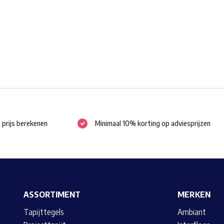
gekozen
worden
op
de
productpagina
e prijs berekenen
Minimaal 10% korting op adviesprijzen
ASSORTIMENT
MERKEN
Tapijttegels
Ambiant