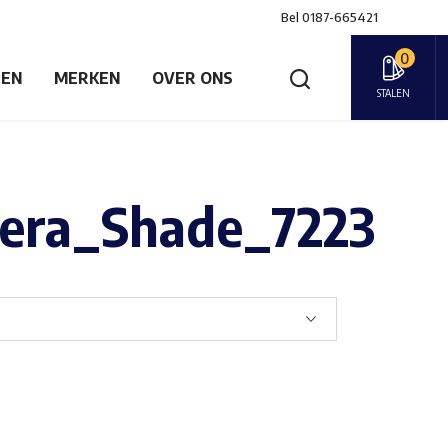
Bel
0187-665421
0
GEN
MERKEN
OVER ONS
STALEN
era_Shade_7223