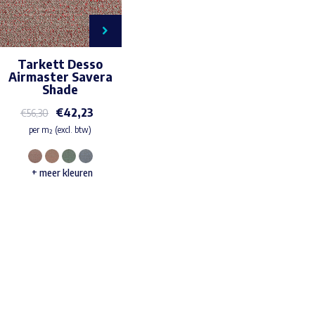
Tarkett Desso
Airmaster Savera
Shade
€
42,23
€
56,30
per m² (excl. btw)
Dit
+ meer kleuren
product
heeft
meerdere
variaties.
Waar ben je naar op zoek?
Deze
optie
kan