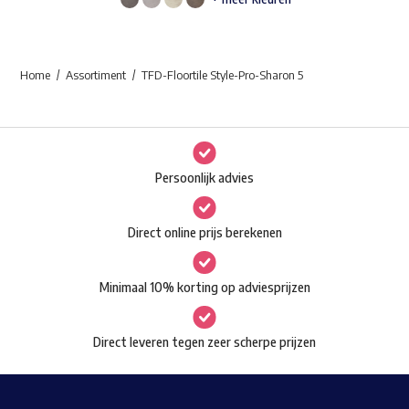
Dit
product
heeft
Home
Assortiment
TFD-Floortile Style-Pro-Sharon 5
meerdere
variaties.
Waar ben je naar op zoek?
Deze
optie
Persoonlijk advies
kan
gekozen
Direct online prijs berekenen
worden
op
Minimaal 10% korting op adviesprijzen
de
productpagina
Direct leveren tegen zeer scherpe prijzen