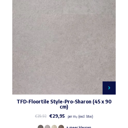
TFD-Floortile Style-Pro-Sharon (45 x 90
cm)
€
29,95
€
39,93
per m² (excl. btw)
+ meer kleuren