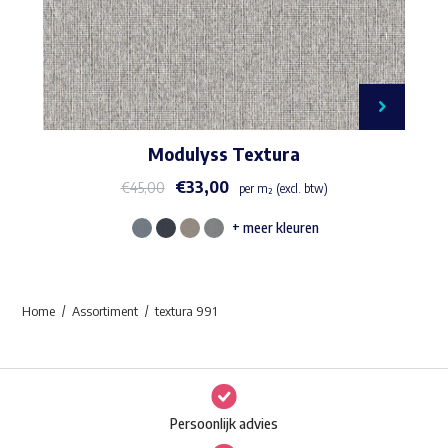
Modulyss Textura
€
33,00
€
45,00
per m² (excl. btw)
+ meer kleuren
Dit
product
heeft
Home
Assortiment
textura 991
meerdere
variaties.
Deze
optie
Persoonlijk advies
kan