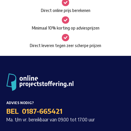
gekozen
Waar ben je naar op zoek?
Direct online prijs berekenen
worden
op
Minimaal 10% korting op adviesprijzen
de
productpagina
Direct leveren tegen zeer scherpe prijzen
ADVIES NODIG?
BEL
0187-665421
Ma. t/m vr. bereikbaar van 09.00 tot 17.00 uur