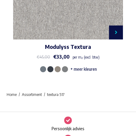
Modulyss Textura
€
33,00
€
45,00
per m² (excl. btw)
+ meer kleuren
Dit
product
heeft
Home
Assortiment
textura 517
meerdere
variaties.
Deze
optie
Persoonlijk advies
kan