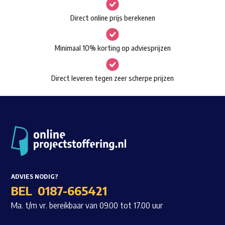
gekozen
Waar ben je naar op zoek?
Direct online prijs berekenen
worden
op
Minimaal 10% korting op adviesprijzen
de
productpagina
Direct leveren tegen zeer scherpe prijzen
ADVIES NODIG?
BEL
0187-665421
Ma. t/m vr. bereikbaar van 09.00 tot 17.00 uur