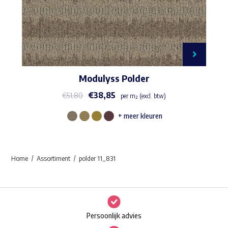
Modulyss Polder
€
38,85
€
51,80
per m² (excl. btw)
+ meer kleuren
Dit
product
heeft
Home
Assortiment
polder 11_831
meerdere
variaties.
Deze
optie
Persoonlijk advies
kan