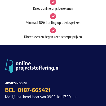
gekozen
Waar ben je naar op zoek?
Direct online prijs berekenen
worden
op
Minimaal 10% korting op adviesprijzen
de
productpagina
Direct leveren tegen zeer scherpe prijzen
ADVIES NODIG?
BEL
0187-665421
Ma. t/m vr. bereikbaar van 09.00 tot 17.00 uur