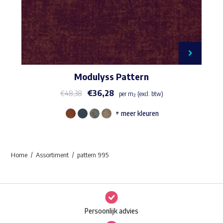
Modulyss Pattern
€
36,28
€
48,38
per m² (excl. btw)
+ meer kleuren
Dit
product
heeft
Home
Assortiment
pattern 995
meerdere
variaties.
Deze
optie
Persoonlijk advies
kan