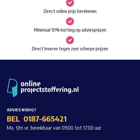
gekozen
Waar ben je naar op zoek?
Direct online prijs berekenen
worden
op
Minimaal 10% korting op adviesprijzen
de
productpagina
Direct leveren tegen zeer scherpe prijzen
ADVIES NODIG?
BEL
0187-665421
Ma. t/m vr. bereikbaar van 09.00 tot 17.00 uur