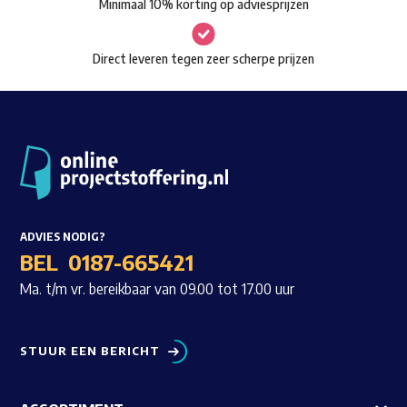
Minimaal 10% korting op adviesprijzen
op
de
Direct leveren tegen zeer scherpe prijzen
productpagina
ADVIES NODIG?
BEL
0187-665421
Ma. t/m vr. bereikbaar van 09.00 tot 17.00 uur
STUUR EEN BERICHT