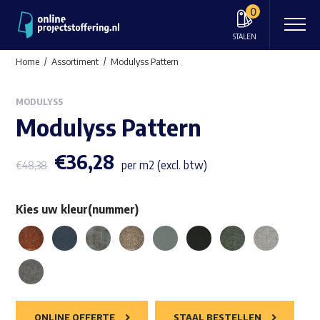
0
STALEN
Home
Assortiment
Modulyss Pattern
MODULYSS
Modulyss Pattern
€
36,28
per m2 (excl. btw)
€
48,38
Kies uw kleur(nummer)
ONLINE OFFERTE
STAAL BESTELLEN