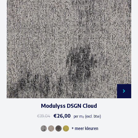
Deze
optie
kan
gekozen
worden
op
de
productpagina
Modulyss DSGN Cloud
€
26,00
€
39,04
per m² (excl. btw)
+ meer kleuren
Dit