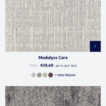
Modulyss Core
€
38,68
€
51,57
per m² (excl. btw)
+ meer kleuren
Dit
product
heeft
meerdere
Waar ben je naar op zoek?
variaties.