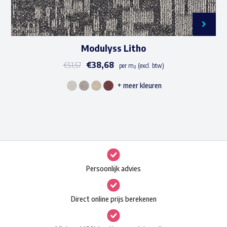
Modulyss Litho
€
38,68
€
51,57
per m² (excl. btw)
+ meer kleuren
Dit
product
heeft
meerdere
variaties.
Deze
Persoonlijk advies
optie
kan
Direct online prijs berekenen
gekozen
worden