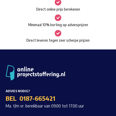
gekozen
Waar ben je naar op zoek?
Direct online prijs berekenen
worden
op
Minimaal 10% korting op adviesprijzen
de
productpagina
Direct leveren tegen zeer scherpe prijzen
ADVIES NODIG?
BEL
0187-665421
Ma. t/m vr. bereikbaar van 09.00 tot 17.00 uur