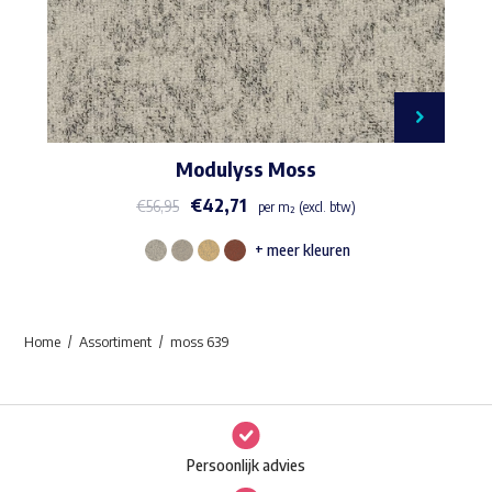
Modulyss Moss
€
42,71
€
56,95
per m² (excl. btw)
+ meer kleuren
Dit
product
heeft
Home
Assortiment
moss 639
meerdere
variaties.
Deze
optie
Persoonlijk advies
kan