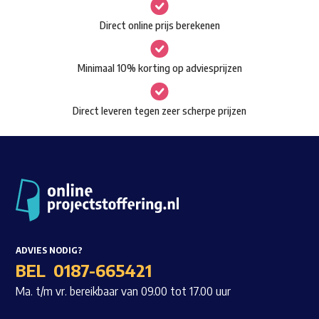
gekozen
Waar ben je naar op zoek?
Direct online prijs berekenen
worden
op
Minimaal 10% korting op adviesprijzen
de
productpagina
Direct leveren tegen zeer scherpe prijzen
ADVIES NODIG?
BEL
0187-665421
Ma. t/m vr. bereikbaar van 09.00 tot 17.00 uur