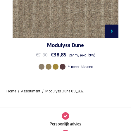
Modulyss Dune
€
38,85
€
51,80
per m² (excl. btw)
+ meer kleuren
Dit
product
heeft
Home
Assortiment
Modulyss Dune 09_832
meerdere
variaties.
Deze
optie
Persoonlijk advies
kan