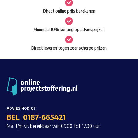
gekozen
Waar ben je naar op zoek?
Direct online prijs berekenen
worden
op
Minimaal 10% korting op adviesprijzen
de
productpagina
Direct leveren tegen zeer scherpe prijzen
ADVIES NODIG?
BEL
0187-665421
Ma. t/m vr. bereikbaar van 09.00 tot 17.00 uur