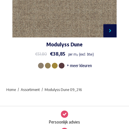
Modulyss Dune
€
38,85
€
51,80
per m² (excl. btw)
+ meer kleuren
Dit
product
heeft
Home
Assortiment
Modulyss Dune 09_216
meerdere
variaties.
Deze
optie
Persoonlijk advies
kan