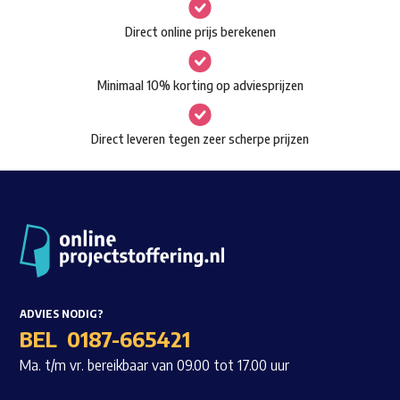
gekozen
Waar ben je naar op zoek?
Direct online prijs berekenen
worden
op
Minimaal 10% korting op adviesprijzen
de
productpagina
Direct leveren tegen zeer scherpe prijzen
ADVIES NODIG?
BEL
0187-665421
Ma. t/m vr. bereikbaar van 09.00 tot 17.00 uur