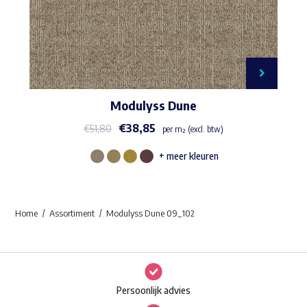
Modulyss Dune
€
38,85
€
51,80
per m² (excl. btw)
+ meer kleuren
Dit
product
heeft
Home
Assortiment
Modulyss Dune 09_102
meerdere
variaties.
Deze
optie
Persoonlijk advies
kan