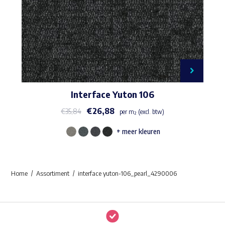
Interface Yuton 106
€
26,88
€
35,84
per m² (excl. btw)
+ meer kleuren
Dit
product
heeft
Home
Assortiment
interface yuton-106_pearl_4290006
meerdere
variaties.
Deze
optie