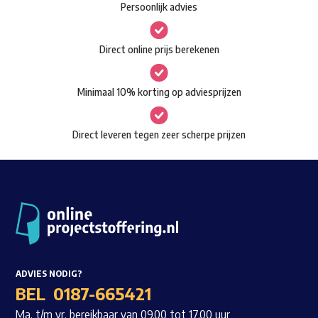
Persoonlijk advies
kan
Waar ben je naar op zoek?
gekozen
Direct online prijs berekenen
worden
op
Minimaal 10% korting op adviesprijzen
de
productpagina
Direct leveren tegen zeer scherpe prijzen
ADVIES NODIG?
BEL
0187-665421
Ma. t/m vr. bereikbaar van 09.00 tot 17.00 uur