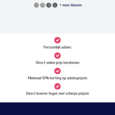
+ meer kleuren
Dit
product
heeft
meerdere
variaties.
Deze
Persoonlijk advies
optie
kan
Direct online prijs berekenen
gekozen
worden
Minimaal 10% korting op adviesprijzen
op
de
Direct leveren tegen zeer scherpe prijzen
productpagina