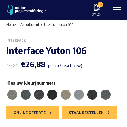
0
STALEN
Home
Assortiment
Interface Yuton 106
INTERFACE
Interface Yuton 106
€
26,88
per m2 (excl. btw)
€
35,84
Kies uw kleur(nummer)
ONLINE OFFERTE
STAAL BESTELLEN