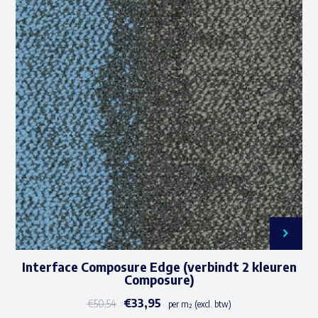
variaties.
Deze
optie
kan
gekozen
worden
op
de
productpagina
Interface Composure Edge (verbindt 2 kleuren
Composure)
€
33,95
€
50,54
per m² (excl. btw)