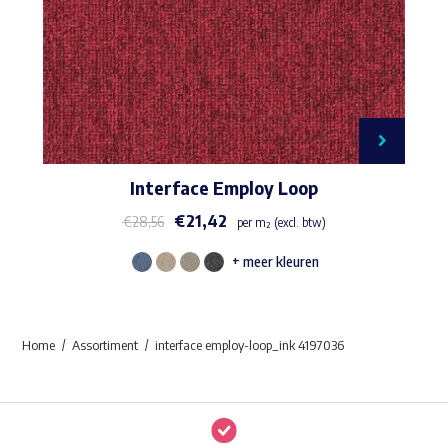
Interface Employ Loop
€
21,42
€
28,56
per m² (excl. btw)
+ meer kleuren
Dit
product
heeft
Home
Assortiment
interface employ-loop_ink 4197036
meerdere
variaties.
Deze
optie