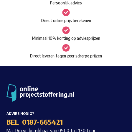
Persoonlijk advies
kan
Waar ben je naar op zoek?
gekozen
Direct online prijs berekenen
worden
op
Minimaal 10% korting op adviesprijzen
de
productpagina
Direct leveren tegen zeer scherpe prijzen
ADVIES NODIG?
BEL
0187-665421
Ma. t/m vr. bereikbaar van 09.00 tot 17.00 uur