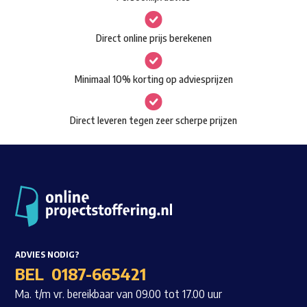
kan
gekozen
Waar ben je naar op zoek?
Direct online prijs berekenen
worden
op
Minimaal 10% korting op adviesprijzen
de
productpagina
Direct leveren tegen zeer scherpe prijzen
ADVIES NODIG?
BEL
0187-665421
Ma. t/m vr. bereikbaar van 09.00 tot 17.00 uur