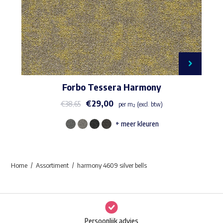
Forbo Tessera Harmony
€
29,00
€
38,65
per m² (excl. btw)
+ meer kleuren
Dit
product
heeft
Home
Assortiment
harmony 4609 silver bells
meerdere
variaties.
Deze
optie
Persoonlijk advies