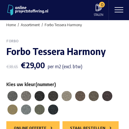
0
STALEN
Home
Assortiment
Forbo Tessera Harmony
FORBO
Forbo Tessera Harmony
€
29,00
per m2 (excl. btw)
€
38,65
Kies uw kleur(nummer)
ONLINE OFFERTE
STAAL BESTELLEN