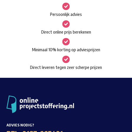
variaties.
Deze
Persoonlijk advies
optie
kan
Direct online prijs berekenen
gekozen
worden
Minimaal 10% korting op adviesprijzen
op
de
Direct leveren tegen zeer scherpe prijzen
productpagina
ADVIES NODIG?