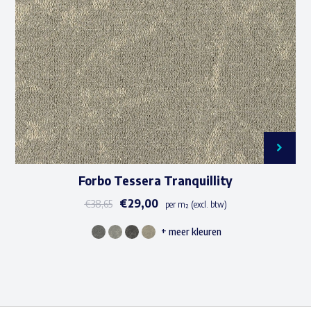
kan
gekozen
worden
op
de
productpagina
Forbo Tessera Tranquillity
€
29,00
€
38,65
per m² (excl. btw)
+ meer kleuren
Dit
product
heeft
meerdere