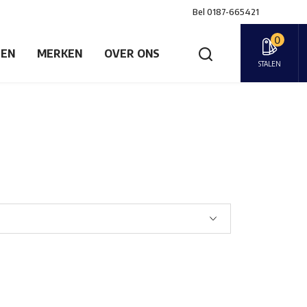
Bel
0187-665421
0
GEN
MERKEN
OVER ONS
STALEN