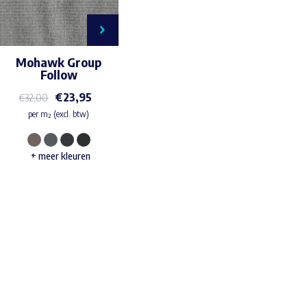
Mohawk Group
Follow
€
23,95
€
32,00
per m² (excl. btw)
Dit
+ meer kleuren
product
heeft
meerdere
variaties.
Waar ben je naar op zoek?
Deze
optie
kan