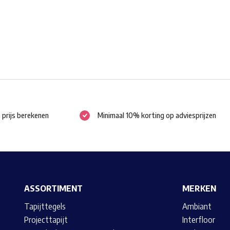
gekozen
worden
op
de
productpagina
e prijs berekenen
Minimaal 10% korting op adviesprijzen
ASSORTIMENT
MERKEN
Tapijttegels
Ambiant
Projecttapijt
Interfloor