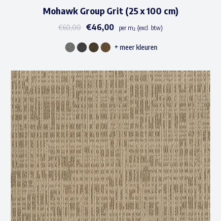
Mohawk Group Grit (25 x 100 cm)
€
46,00
€
60,00
per m² (excl. btw)
+ meer kleuren
Dit
product
heeft
meerdere
variaties.
Deze
optie
kan
gekozen
worden
op
de
productpagina