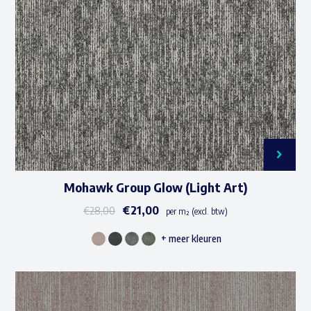
Mohawk Group Glow (Light Art)
€
21,00
€
28,00
per m² (excl. btw)
+ meer kleuren
Dit
product
heeft
meerdere