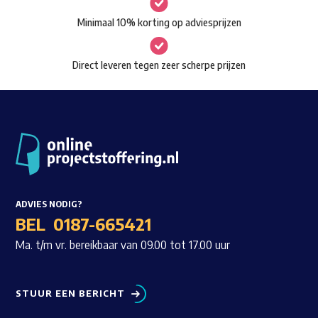
worden
Minimaal 10% korting op adviesprijzen
op
de
Direct leveren tegen zeer scherpe prijzen
productpagina
ADVIES NODIG?
BEL
0187-665421
Ma. t/m vr. bereikbaar van 09.00 tot 17.00 uur
STUUR EEN BERICHT