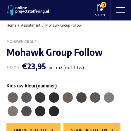
0
STALEN
Home
Assortiment
Mohawk Group Follow
MOHAWK GROUP
Mohawk Group Follow
€
23,95
per m2 (excl. btw)
€
32,00
Kies uw kleur(nummer)
ONLINE OFFERTE
STAAL BESTELLEN