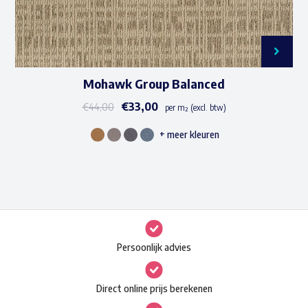
Mohawk Group Balanced
€
33,00
€
44,00
per m² (excl. btw)
+ meer kleuren
Dit
product
heeft
meerdere
variaties.
Deze
Persoonlijk advies
optie
kan
Direct online prijs berekenen
gekozen