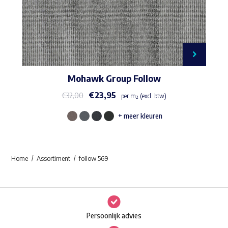
Mohawk Group Follow
€
23,95
€
32,00
per m² (excl. btw)
+ meer kleuren
Dit
product
heeft
Home
Assortiment
follow 569
meerdere
variaties.
Deze
optie
Persoonlijk advies
kan