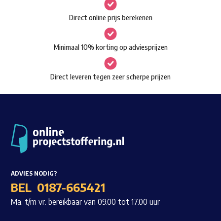
gekozen
Waar ben je naar op zoek?
Direct online prijs berekenen
worden
op
Minimaal 10% korting op adviesprijzen
de
productpagina
Direct leveren tegen zeer scherpe prijzen
ADVIES NODIG?
BEL
0187-665421
Ma. t/m vr. bereikbaar van 09.00 tot 17.00 uur