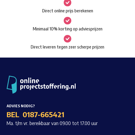
gekozen
Waar ben je naar op zoek?
Direct online prijs berekenen
worden
op
Minimaal 10% korting op adviesprijzen
de
productpagina
Direct leveren tegen zeer scherpe prijzen
ADVIES NODIG?
BEL
0187-665421
Ma. t/m vr. bereikbaar van 09.00 tot 17.00 uur