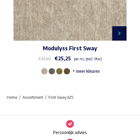
Modulyss First Sway
€
25,25
€
37,00
per m² (excl. btw)
+ meer kleuren
Dit
product
heeft
Home
Assortiment
First Sway 625
meerdere
variaties.
Deze
optie
Persoonlijk advies
kan