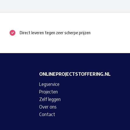
variaties.
Deze
optie
kan
Direct leveren tegen zeer scherpe prijzen
gekozen
worden
op
de
productpagina
ONLINEPROJECTSTOFFERING.NL
Legservice
Projecten
Zelf leggen
Over ons
Contact