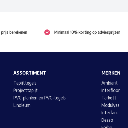
variaties.
variaties.
Deze
Deze
optie
optie
kan
kan
e prijs berekenen
Minimaal 10% korting op adviesprijzen
gekozen
gekozen
worden
worden
op
op
de
de
productpagina
productpagina
ASSORTIMENT
MERKEN
Tapijttegels
Ambiant
Projecttapijt
Interfloor
PVC-planken en PVC-tegels
Tarkett
Linoleum
Modulyss
Interface
Desso
Forbo