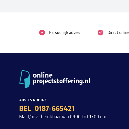
variaties.
Deze
optie
kan
Persoonlijk advies
Direct onlin
gekozen
worden
op
de
productpagina
ADVIES NODIG?
BEL
0187-665421
Ma. t/m vr. bereikbaar van 09.00 tot 17.00 uur