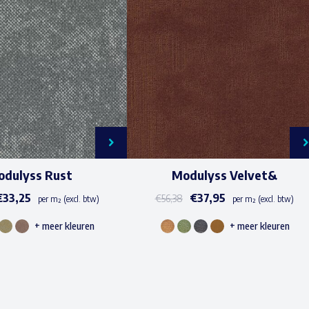
dulyss Rust
Modulyss Velvet&
€
33,25
€
37,95
€
56,38
per m² (excl. btw)
per m² (excl. btw)
+ meer kleuren
+ meer kleuren
Dit
Dit
product
product
heeft
heeft
meerdere
meerdere