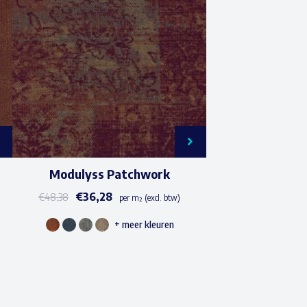
Modulyss Patchwork
€
36,28
€
48,38
per m² (excl. btw)
+ meer kleuren
Dit
product
heeft
meerdere