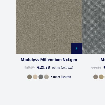
Modulyss Millennium Nxtgen
Mo
€
29,28
€
39,04
€
44,95
per m² (excl. btw)
+ meer kleuren
Dit
product
heeft
meerdere