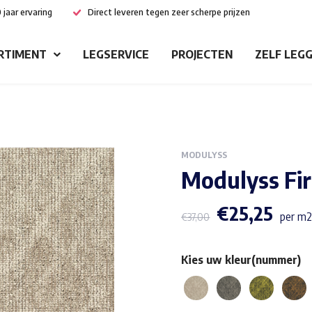
 jaar ervaring
Direct leveren tegen zeer scherpe prijzen
RTIMENT
LEGSERVICE
PROJECTEN
ZELF LEG
MODULYSS
Modulyss Fi
€
25,25
per m2
€
37,00
Kies uw kleur(nummer)