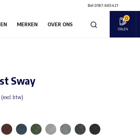
Bel
0187-665421
0
GEN
MERKEN
OVER ONS
STALEN
rst Sway
 (excl. btw)