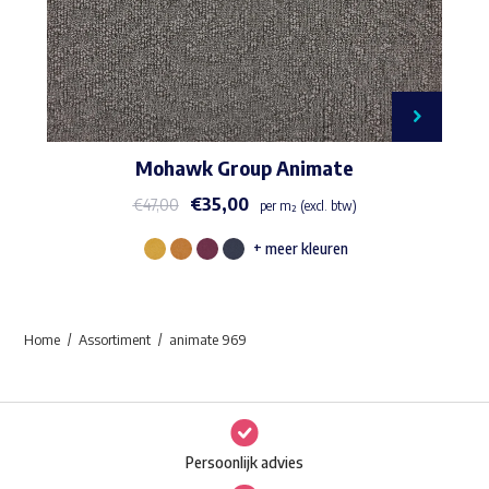
Mohawk Group Animate
€
35,00
€
47,00
per m² (excl. btw)
+ meer kleuren
Dit
product
heeft
Home
Assortiment
animate 969
meerdere
variaties.
Deze
optie
Persoonlijk advies
kan