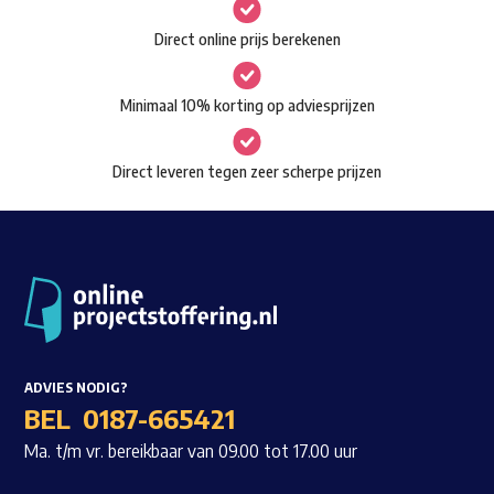
gekozen
Waar ben je naar op zoek?
Direct online prijs berekenen
worden
op
Minimaal 10% korting op adviesprijzen
de
productpagina
Direct leveren tegen zeer scherpe prijzen
ADVIES NODIG?
BEL
0187-665421
Ma. t/m vr. bereikbaar van 09.00 tot 17.00 uur