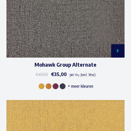
worden
op
de
productpagina
Mohawk Group Alternate
€
35,00
€
47,00
per m² (excl. btw)
+ meer kleuren
Dit
product
heeft
meerdere
variaties.
Deze