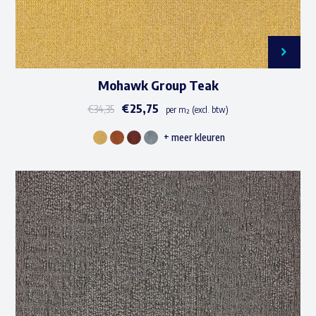
Mohawk Group Teak
€
25,75
€
34,35
per m² (excl. btw)
+ meer kleuren
Dit
product
heeft
meerdere
variaties.
Deze
optie
kan
gekozen