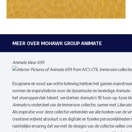
MEER OVER MOHAWK GROUP ANIMATE
Animate kleur 699
Escapisme en nood aan echte beleving hebben het gamen mainstream 
vormen de inspiratiebron voor de dynamische en levendige
Animate
.
het vloeroppervlak tekent, versterken
Animate’s
18 toon-op-toon kle
Animate
is onderdeel van de Immersion collectie, samen met
Liberate
Als inspiratie voor deze collectie verkenden we alle hoeken van de vi
creatieve vrijheid absoluut is en digitale en fysieke persoonlijkheden
ruimtelijke ervaring dat we met de designs van de collectie willen c