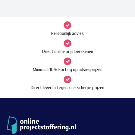
heeft
meerdere
variaties.
Deze
Persoonlijk advies
optie
kan
Direct online prijs berekenen
gekozen
worden
Minimaal 10% korting op adviesprijzen
op
de
Direct leveren tegen zeer scherpe prijzen
productpagina