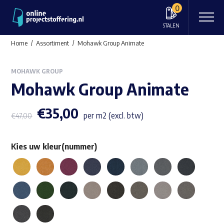
0
STALEN
Home
Assortiment
Mohawk Group Animate
MOHAWK GROUP
Mohawk Group Animate
€
35,00
per m2 (excl. btw)
€
47,00
Kies uw kleur(nummer)