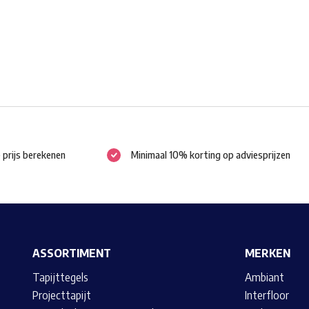
gekozen
worden
op
de
productpagina
e prijs berekenen
Minimaal 10% korting op adviesprijzen
ASSORTIMENT
MERKEN
Tapijttegels
Ambiant
Projecttapijt
Interfloor