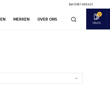
Bel
0187-665421
0
GEN
MERKEN
OVER ONS
STALEN