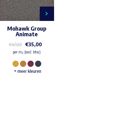
Mohawk Group
Animate
€
35,00
€
47,00
per m² (excl. btw)
Dit
+ meer kleuren
product
heeft
meerdere
variaties.
Waar ben je naar op zoek?
Deze
optie
kan