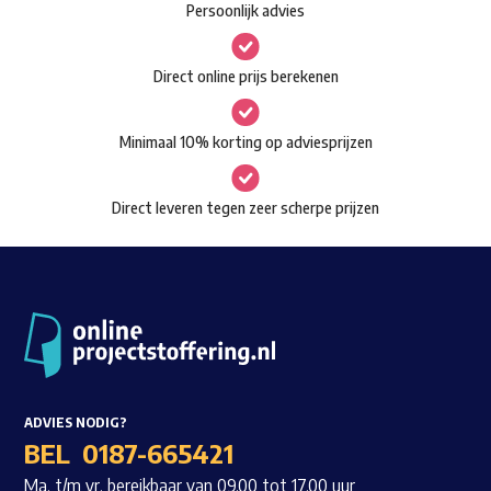
Persoonlijk advies
kan
Waar ben je naar op zoek?
gekozen
Direct online prijs berekenen
worden
op
Minimaal 10% korting op adviesprijzen
de
productpagina
Direct leveren tegen zeer scherpe prijzen
ADVIES NODIG?
BEL
0187-665421
Ma. t/m vr. bereikbaar van 09.00 tot 17.00 uur