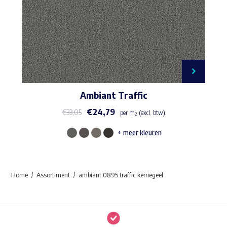
Ambiant Traffic
€
24,79
€
33,05
per m² (excl. btw)
+ meer kleuren
Dit
product
heeft
Home
Assortiment
ambiant 0895 traffic kerriegeel
meerdere
variaties.
Deze
optie