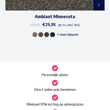
Ambiant Minnesota
€
29,95
€
39,25
per m² (excl. btw)
+ meer kleuren
Dit
product
heeft
meerdere
variaties.
Deze
Persoonlijk advies
optie
kan
Direct online prijs berekenen
gekozen
worden
Minimaal 10% korting op adviesprijzen
op