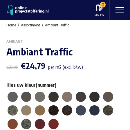
0
STALEN
Home
Assortiment
Ambiant Traffic
AMBIANT
Ambiant Traffic
€
24,79
per m2 (excl. btw)
€
33,05
Kies uw kleur(nummer)