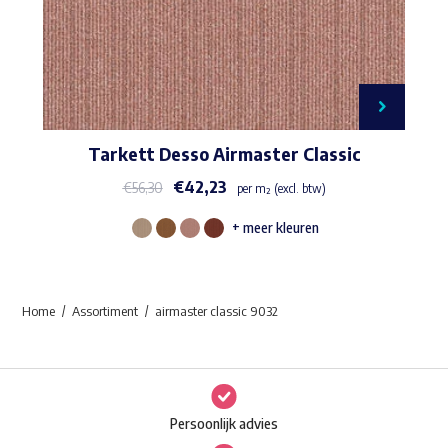
Tarkett Desso Airmaster Classic
€
42,23
€
56,30
per m² (excl. btw)
+ meer kleuren
Dit
product
heeft
Home
Assortiment
airmaster classic 9032
meerdere
variaties.
Deze
optie
Persoonlijk advies
kan