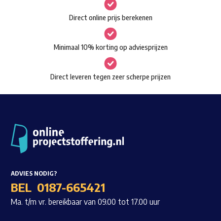
gekozen
Waar ben je naar op zoek?
Direct online prijs berekenen
worden
op
Minimaal 10% korting op adviesprijzen
de
productpagina
Direct leveren tegen zeer scherpe prijzen
ADVIES NODIG?
BEL
0187-665421
Ma. t/m vr. bereikbaar van 09.00 tot 17.00 uur